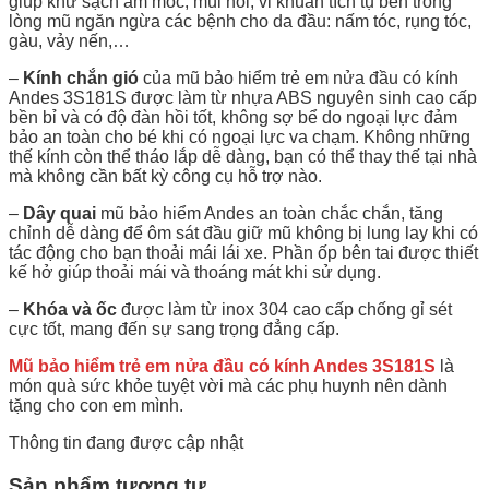
giúp khử sạch ẩm mốc, mùi hôi, vi khuẩn tích tụ bên trong
lòng mũ ngăn ngừa các bệnh cho da đầu: nấm tóc, rụng tóc,
gàu, vảy nến,…
–
Kính chắn gió
của mũ bảo hiểm trẻ em nửa đầu có kính
Andes 3S181S được làm từ nhựa ABS nguyên sinh cao cấp
bền bỉ và có độ đàn hồi tốt, không sợ bể do ngoại lực đảm
bảo an toàn cho bé khi có ngoại lực va chạm. Không những
thế kính còn thể tháo lắp dễ dàng, bạn có thể thay thế tại nhà
mà không cần bất kỳ công cụ hỗ trợ nào.
–
Dây quai
mũ bảo hiểm Andes an toàn chắc chắn, tăng
chỉnh dễ dàng để ôm sát đầu giữ mũ không bị lung lay khi có
tác động cho bạn thoải mái lái xe. Phần ốp bên tai được thiết
kế hở giúp thoải mái và thoáng mát khi sử dụng.
–
Khóa và ốc
được làm từ inox 304 cao cấp chống gỉ sét
cực tốt, mang đến sự sang trọng đẳng cấp.
Mũ bảo hiểm trẻ em nửa đầu có kính Andes 3S181S
là
món quà sức khỏe tuyệt vời mà các phụ huynh nên dành
tặng cho con em mình.
Thông tin đang được cập nhật
Sản phẩm tương tự