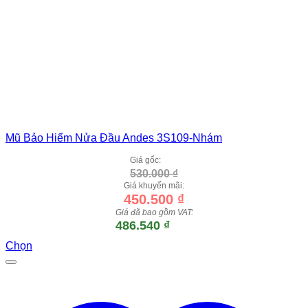
Mũ Bảo Hiểm Nửa Đầu Andes 3S109-Nhám
Giá gốc:
530.000
₫
Giá khuyến mãi:
450.500
₫
Giá đã bao gồm VAT:
486.540
₫
Chọn
Sản
phẩm
này
có
nhiều