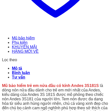
Mũ bảo hiểm
Phụ kiện
KHUYẾN MÃI
HÀNG MỚI VỀ
Lọc theo
Mô tả
Bình luận
Tư vấn
Mũ bảo hiểm trẻ em nửa đầu có kính Andes 3S181S
là
dòng nón nửa đầu dành cho trẻ em mới nhất của Andes,
kiểu dáng của Andes 3S 181S được mô phỏng theo chiếc
nón Andes 3S181 của người lớn. Tem nón được đa dạng
hóa từ siêu anh hùng người nhện, chú cá vàng xinh đẹp cho
đến chú bọ cánh cam ngộ nghĩnh phù hợp theo sở thích của