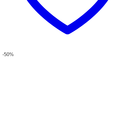
sản
phẩm
-50%