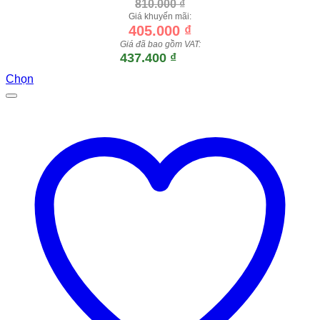
810.000
₫
Giá khuyến mãi:
405.000
₫
Giá đã bao gồm VAT:
437.400
₫
Chọn
Sản
phẩm
này
có
nhiều
biến
thể.
Các
tùy
chọn
có
thể
được
chọn
trên
trang
sản
phẩm