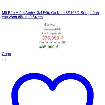
Mũ Bảo Hiểm Andes 3/4 Đầu Có Kính 3S103D-Bóng dành
cho vòng đầu nhỏ 54 cm
Giá gốc:
750.000
₫
Giá khuyến mãi:
375.000
₫
Giá đã bao gồm VAT:
405.000
₫
Chọn
Sản
phẩm
này
có
nhiều
biến
thể.
Các
tùy
chọn
có
thể