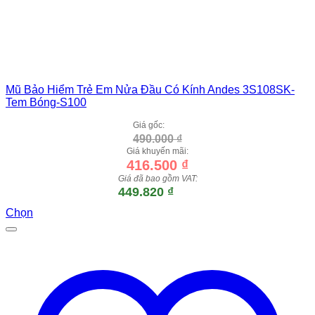
Mũ Bảo Hiểm Trẻ Em Nửa Đầu Có Kính Andes 3S108SK-
Tem Bóng-S100
Giá gốc:
490.000
₫
Giá khuyến mãi:
416.500
₫
Giá đã bao gồm VAT:
449.820
₫
Chọn
Sản
phẩm
này
có
nhiều
biến
thể.
Các