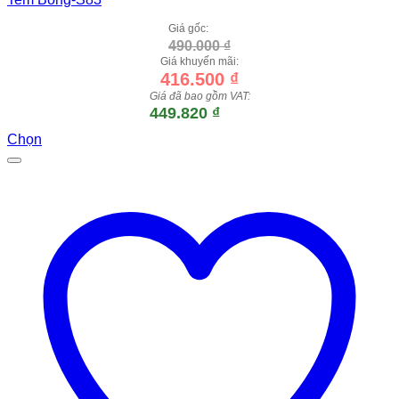
Giá gốc:
490.000
₫
Giá khuyến mãi:
416.500
₫
Giá đã bao gồm VAT:
449.820
₫
Chọn
Sản
phẩm
này
có
nhiều
biến
thể.
Các
tùy
chọn
có
thể
được
chọn
trên
trang