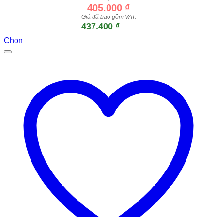
405.000
₫
Giá đã bao gồm VAT:
437.400
₫
Chọn
Sản
phẩm
này
có
nhiều
biến
thể.
Các
tùy
chọn
có
thể
được
chọn
trên
trang
sản
phẩm