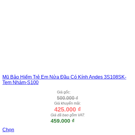
Mũ Bảo Hiểm Trẻ Em Nửa Đầu Có Kính Andes 3S108SK-
Tem Nhám-S100
Giá gốc:
500.000
₫
Giá khuyến mãi:
425.000
₫
Giá đã bao gồm VAT:
459.000
₫
Chọn
Sản