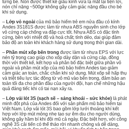
từng bé. Nón được thiết kế giấu kính vừa lạ mắt lại tiện lợi,
nón chỉ nặng ~500gr không gây cảm giác nặng đầu cho bé
khi sử dụng.
–
Lớp vỏ ngoài
của mũ bảo hiểm trẻ em nửa đầu có kính
Andes 3S181S được làm từ nhựa ABS nguyên sinh cho lớp
vỏ cứng cáp chống va đập cực tốt. Nhựa ABS có đặc tính
cứng, bền với nhiệt độ và hoá chất; tính dẻo, dai giúp đảm
bảo độ an toàn khi khách hàng sử dụng trong thời gian dài.
–
Phần mút xốp bên trong
được làm từ nhựa EPS với lực
nén tỷ trọng cao giúp cho xốp dày dặn và cứng cáp, đồng
thời với thiết kế, kết hợp và phân bố đặc biệt giữa phần vỏ
ngoài và phần mút xốp của mũ bảo hiểm Andes tạo giảm
cảm giác an toàn, chắc chắn khi sử dụng. Mút xốp sẽ hấp thụ
và triệt tiêu lực tác động từ vỏ mũ vào bên trong, đảm bảo an
toàn tối đa cho phần đầu của người đội, hạn chế những hậu
quả đáng tiếc khi có tai nạn xảy ra.
–
Lớp vải lót 3S (sạch sẽ – sảng khoái – sức khỏe)
là phát
minh đột phá của Andes đối với sản phẩm mũ bảo hiểm tại
Việt Nam. Lớp vải lót 3S bao gồm lớp lưới thoáng khí kết
hợp với lớp mút mỏng nhẹ tạo sự êm dịu cho người dùng,
không gây hầm bí khi đội mũ cả ngày. Đặc biệt hơn, với công
nghệ 3S cải tiến có thể tháo rời nhanh chóng và dễ dàng,