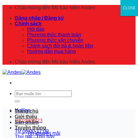
Skip
Chào mừng đến
Mũ bảo hiểm Andes
CLOSE
CLOSE
to
Đăng nhập / Đăng ký
content
Chính sách
Hỏi đáp
Phương thức thanh toán
Phương thức vận chuyển
Chính sách đổi trả & hoàn tiền
Hướng dẫn mua hàng
Chào mừng đến
Mũ bảo hiểm Andes
Tìm
kiếm:
Hotline
Trang chủ
Giới thiệu
0902889823
Sản phẩm
Truyền thông
Từ 08:00-17:00
Tin khuyến mãi
Thứ hai - Thứ bảy