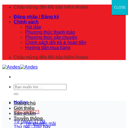
Skip
Chào mừng đến
Mũ bảo hiểm Andes
CLOSE
CLOSE
to
Đăng nhập / Đăng ký
content
Chính sách
Hỏi đáp
Phương thức thanh toán
Phương thức vận chuyển
Chính sách đổi trả & hoàn tiền
Hướng dẫn mua hàng
Chào mừng đến
Mũ bảo hiểm Andes
Tìm
kiếm:
Hotline
Trang chủ
Giới thiệu
0902889823
Sản phẩm
Truyền thông
Từ 08:00-17:00
Tin khuyến mãi
Thứ hai - Thứ bảy