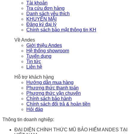
Tài khoản
Tra cứu đơn hàng
Danh sách yêu thích
KHUYẾN MÃI
Đăng ký đại lý
Chính sách bảo mật thông tin KH
Về Andes
Giới thiệu Andes
Hệ thống showroom
Tuyển dụng
Tin tức
Liên hệ
Hỗ trợ khách hàng
Hướng dẫn mua hàng
Phương thức thanh toán
Phương thức vận chuyển
Chính sách bảo hành
Chính sách đổi trả & hoàn tiền
Hỏi đáp
Thông tin doanh nghiệp:
ĐẠI DIỆN CHÍNH THỨC MŨ BẢO HIỂM ANDES TẠI