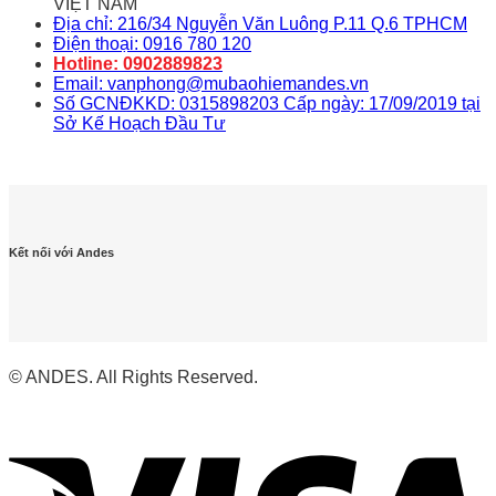
VIỆT NAM
Địa chỉ: 216/34 Nguyễn Văn Luông P.11 Q.6 TPHCM
Điện thoại: 0916 780 120
Hotline: 0902889823
Email: vanphong@mubaohiemandes.vn
Số GCNĐKKD: 0315898203 Cấp ngày: 17/09/2019 tại
Sở Kế Hoạch Đầu Tư
Kết nối với Andes
© ANDES. All Rights Reserved.