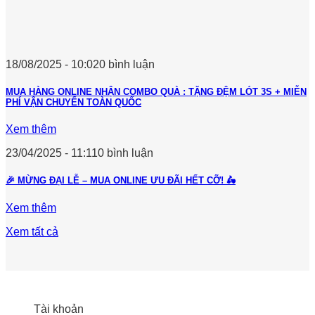
18/08/2025 - 10:02
0 bình luận
MUA HÀNG ONLINE NHẬN COMBO QUÀ : TẶNG ĐỆM LÓT 3S + MIỄN
PHÍ VẬN CHUYỂN TOÀN QUỐC
Xem thêm
23/04/2025 - 11:11
0 bình luận
🎉 MỪNG ĐẠI LỄ – MUA ONLINE ƯU ĐÃI HẾT CỠ! 🛵
Xem thêm
Xem tất cả
Tài khoản