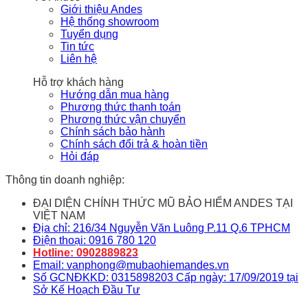
Giới thiệu Andes
Hệ thống showroom
Tuyển dụng
Tin tức
Liên hệ
Hỗ trợ khách hàng
Hướng dẫn mua hàng
Phương thức thanh toán
Phương thức vận chuyển
Chính sách bảo hành
Chính sách đổi trả & hoàn tiền
Hỏi đáp
Thông tin doanh nghiệp:
ĐẠI DIỆN CHÍNH THỨC MŨ BẢO HIỂM ANDES TẠI
VIỆT NAM
Địa chỉ: 216/34 Nguyễn Văn Luông P.11 Q.6 TPHCM
Điện thoại: 0916 780 120
Hotline: 0902889823
Email: vanphong@mubaohiemandes.vn
Số GCNĐKKD: 0315898203 Cấp ngày: 17/09/2019 tại
Sở Kế Hoạch Đầu Tư