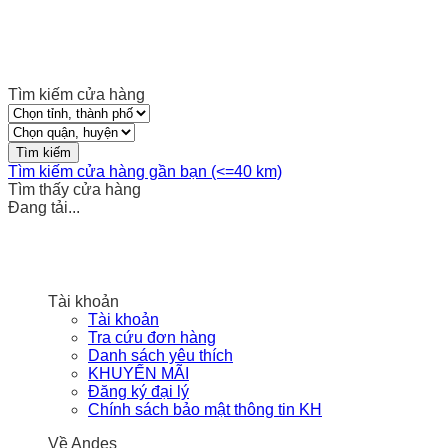
Tìm kiếm cửa hàng
Tìm kiếm cửa hàng gần bạn (<=40 km)
Tìm thấy
cửa hàng
Đang tải...
Tài khoản
Tài khoản
Tra cứu đơn hàng
Danh sách yêu thích
KHUYẾN MÃI
Đăng ký đại lý
Chính sách bảo mật thông tin KH
Về Andes