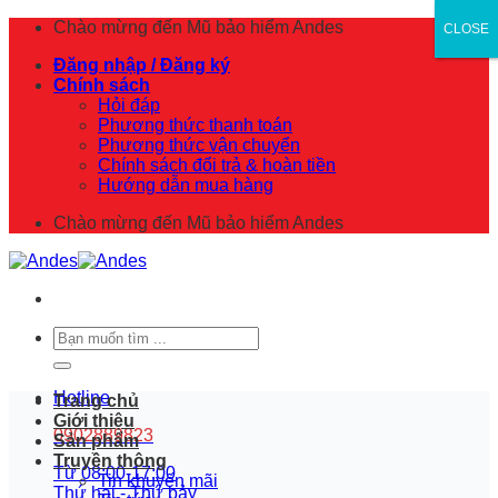
Skip
Chào mừng đến
Mũ bảo hiểm Andes
CLOSE
CLOSE
to
Đăng nhập / Đăng ký
content
Chính sách
Hỏi đáp
Phương thức thanh toán
Phương thức vận chuyển
Chính sách đổi trả & hoàn tiền
Hướng dẫn mua hàng
Chào mừng đến
Mũ bảo hiểm Andes
Tìm
kiếm:
Hotline
Trang chủ
Giới thiệu
0902889823
Sản phẩm
Truyền thông
Từ 08:00-17:00
Tin khuyến mãi
Thứ hai - Thứ bảy