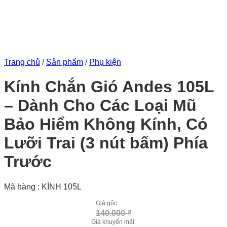
Trang chủ
/
Sản phẩm
/
Phụ kiện
Kính Chắn Gió Andes 105L
– Dành Cho Các Loại Mũ
Bảo Hiểm Không Kính, Có
Lưỡi Trai (3 nút bấm) Phía
Trước
Mã hàng : KÍNH 105L
Giá gốc:
140.000
₫
Giá khuyến mãi: