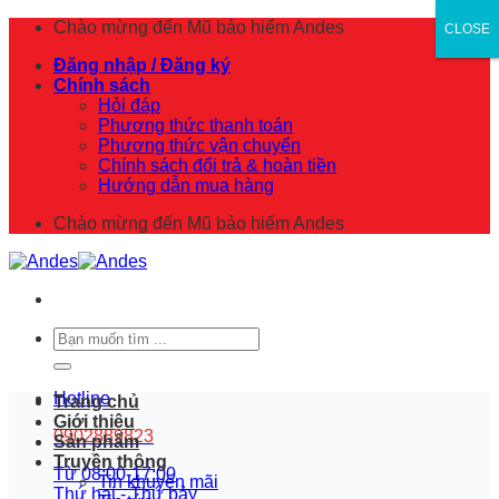
Skip
Chào mừng đến
Mũ bảo hiểm Andes
CLOSE
CLOSE
to
Đăng nhập / Đăng ký
content
Chính sách
Hỏi đáp
Phương thức thanh toán
Phương thức vận chuyển
Chính sách đổi trả & hoàn tiền
Hướng dẫn mua hàng
Chào mừng đến
Mũ bảo hiểm Andes
Tìm
kiếm:
Hotline
Trang chủ
Giới thiệu
0902889823
Sản phẩm
Truyền thông
Từ 08:00-17:00
Tin khuyến mãi
Thứ hai - Thứ bảy