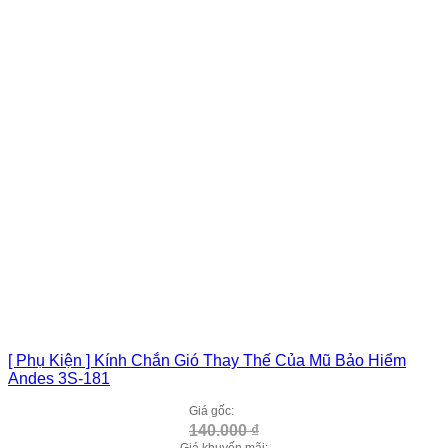
[ Phụ Kiện ] Kính Chắn Gió Thay Thế Của Mũ Bảo Hiểm
Andes 3S-181
Giá gốc:
140.000
₫