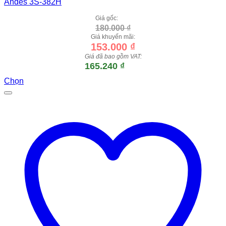
Andes 3S-382H
Giá gốc:
180.000
₫
Giá khuyến mãi:
153.000
₫
Giá đã bao gồm VAT:
165.240
₫
Chọn
Sản
phẩm
này
có
nhiều
biến
thể.
Các
tùy
chọn
có
thể
được
chọn
trên
trang