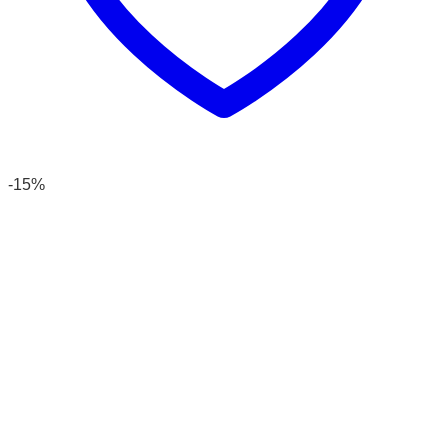
sản
phẩm
-15%