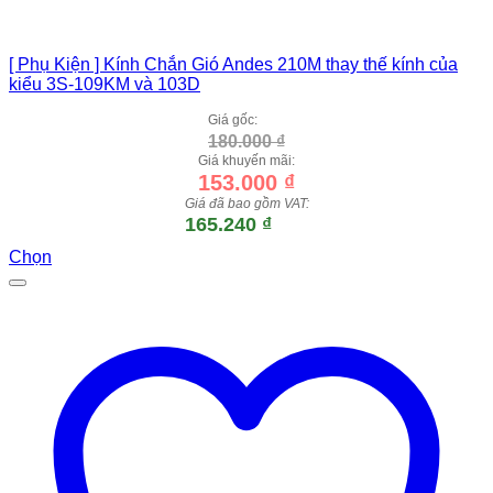
[ Phụ Kiện ] Kính Chắn Gió Andes 210M thay thế kính của
kiểu 3S-109KM và 103D
Giá gốc:
180.000
₫
Giá khuyến mãi:
153.000
₫
Giá đã bao gồm VAT:
165.240
₫
Chọn
Sản
phẩm
này
có
nhiều
biến
thể.
Các
tùy
chọn
có