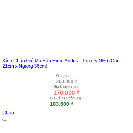
Kính Chắn Gió Mũ Bảo Hiểm Andes – Luxury NE6 (Cao
21cm x Ngang 36cm)
Giá gốc:
200.000
₫
Giá khuyến mãi:
170.000
₫
Giá đã bao gồm VAT:
183.600
₫
Chọn
Sản
phẩm
này