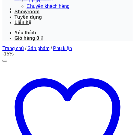
Tin tức
Chuyện khách hàng
Showroom
Tuyển dụng
Liên hệ
Yêu thích
Giỏ hàng
0
₫
Trang chủ
/
Sản phẩm
/
Phụ kiện
-15%