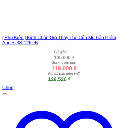
[ Phụ Kiện ] Kính Chắn Gió Thay Thế Của Mũ Bảo Hiểm
Andes 3S-126DB
Giá gốc:
140.000
₫
Giá khuyến mãi:
119.000
₫
Giá đã bao gồm VAT:
128.520
₫
Chọn
Sản
phẩm
này
có
nhiều
biến
thể.