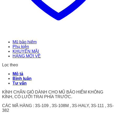
Mũ bảo hiểm
Phụ kiện
KHUYẾN MÃI
HÀNG MỚI VỀ
Lọc theo
Mô tả
Bình luận
Tư vấn
KÍNH CHẮN GIÓ DÀNH CHO MŨ BẢO HIỂM KHÔNG
KÍNH, CÓ LƯỠI TRAI PHÍA TRƯỚC.
CÁC MÃ HÀNG : 3S-109 , 3S-108M , 3S-HALY, 3S-111 , 3S-
382