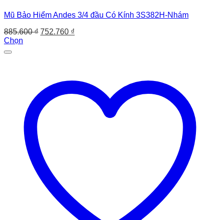
Mũ Bảo Hiểm Andes 3/4 đầu Có Kính 3S382H-Nhám
Giá
Giá
885.600
₫
752.760
₫
gốc
hiện
Chọn
Sản
là:
tại
phẩm
885.600 ₫.
là:
này
752.760 ₫.
có
nhiều
biến
thể.
Các
tùy
chọn
có
thể
được
chọn
trên
trang
sản
phẩm