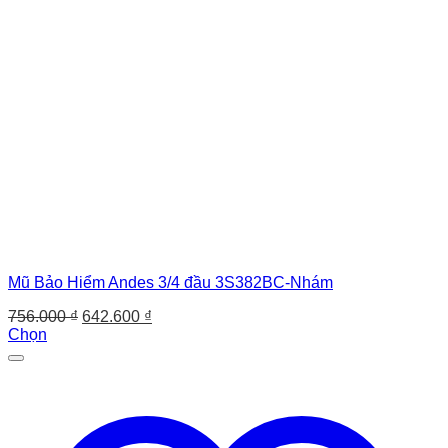
Mũ Bảo Hiểm Andes 3/4 đầu 3S382BC-Nhám
Giá
Giá
756.000
₫
642.600
₫
gốc
hiện
Chọn
Sản
là:
tại
phẩm
756.000 ₫.
là:
này
642.600 ₫.
có
nhiều
biến