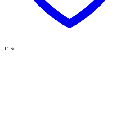
phẩm
-15%