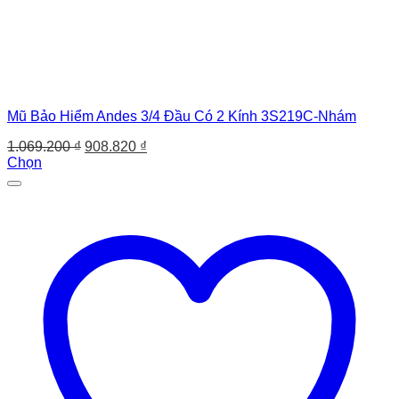
Mũ Bảo Hiểm Andes 3/4 Đầu Có 2 Kính 3S219C-Nhám
Giá
Giá
1.069.200
₫
908.820
₫
gốc
hiện
Chọn
Sản
là:
tại
phẩm
1.069.200 ₫.
là:
này
908.820 ₫.
có
nhiều
biến
thể.
Các
tùy
chọn
có
thể
được
chọn