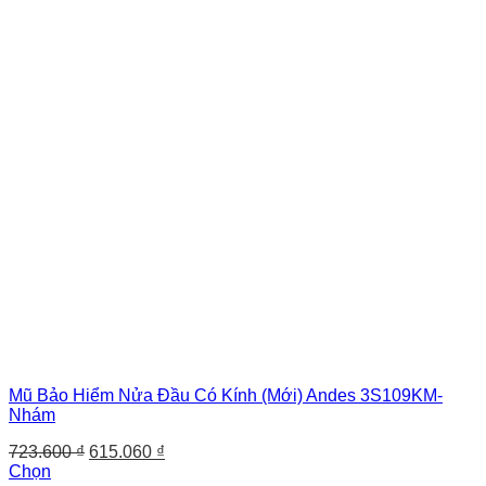
Mũ Bảo Hiểm Nửa Đầu Có Kính (Mới) Andes 3S109KM-
Nhám
Giá
Giá
723.600
₫
615.060
₫
gốc
hiện
Chọn