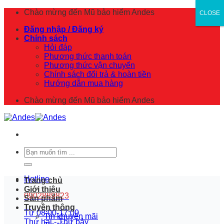
Skip
Chào mừng đến
Mũ bảo hiểm Andes
CLOSE
CLOSE
to
Đăng nhập / Đăng ký
content
Chính sách
Hỏi đáp
Phương thức thanh toán
Phương thức vận chuyển
Chính sách đổi trả & hoàn tiền
Hướng dẫn mua hàng
Chào mừng đến
Mũ bảo hiểm Andes
Tìm
kiếm:
Hotline
Trang chủ
Giới thiệu
0902889823
Sản phẩm
Truyền thông
Từ 08:00-17:00
Tin khuyến mãi
Thứ hai - Thứ bảy