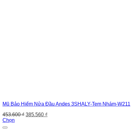
Mũ Bảo Hiểm Nửa Đầu Andes 3SHALY-Tem Nhám-W211
Giá
Giá
453.600
₫
385.560
₫
gốc
hiện
Chọn
Sản
là:
tại
phẩm
453.600 ₫.
là:
này
385.560 ₫.