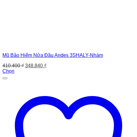
Mũ Bảo Hiểm Nửa Đầu Andes 3SHALY-Nhám
Giá
Giá
410.400
₫
348.840
₫
gốc
hiện
Chọn
Sản
là:
tại
phẩm
410.400 ₫.
là:
này
348.840 ₫.
có
nhiều
biến
thể.
Các
tùy
chọn
có
thể