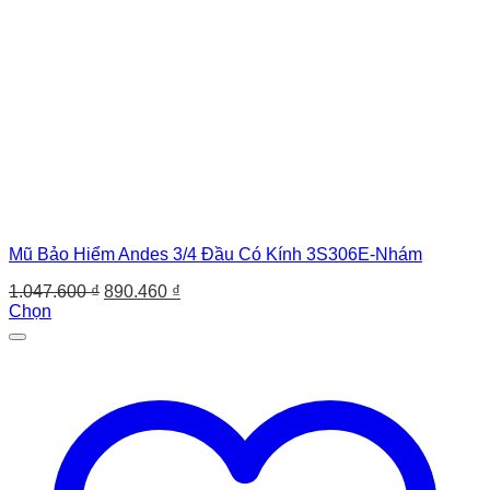
Mũ Bảo Hiểm Andes 3/4 Đầu Có Kính 3S306E-Nhám
Giá
Giá
1.047.600
₫
890.460
₫
gốc
hiện
Chọn
Sản
là:
tại
phẩm
1.047.600 ₫.
là:
này
890.460 ₫.
có
nhiều
biến
thể.
Các
tùy