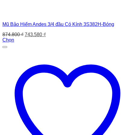
Mũ Bảo Hiểm Andes 3/4 đầu Có Kính 3S382H-Bóng
Giá
Giá
874.800
₫
743.580
₫
gốc
hiện
Chọn
Sản
là:
tại
phẩm
874.800 ₫.
là:
này
743.580 ₫.
có
nhiều
biến
thể.
Các
tùy
chọn
có
thể
được
chọn
trên
trang
sản